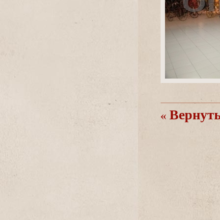
ернутьс