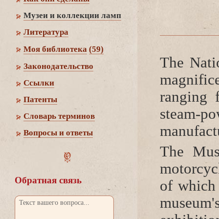
Музеи и коллекции ламп
Литература
Моя библиотека
(59)
The Nati
Законодательство
magnific
Cсылки
ranging 
Патенты
steam-p
Словарь термино
manufactu
опросы и ответы
The Muse
motor­cy
Обратная связь
of which 
museum's