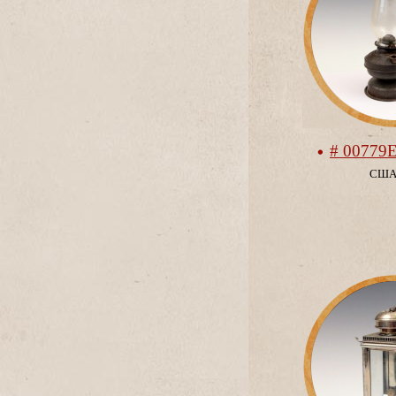
# 00779
СШ