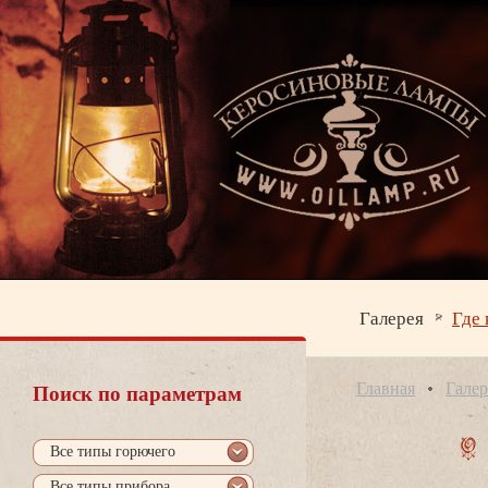
Галерея
Где 
Главная
Галер
Поиск по параметрам
се типы горючего
се типы прибора