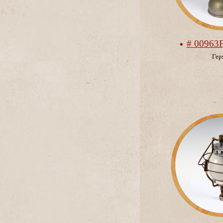
# 00963
Гер