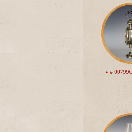
# 00799