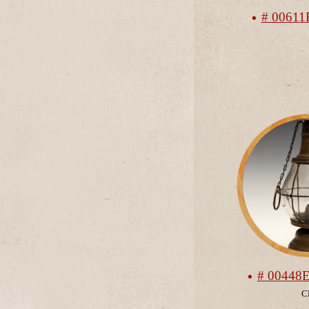
# 0061
# 00448
С