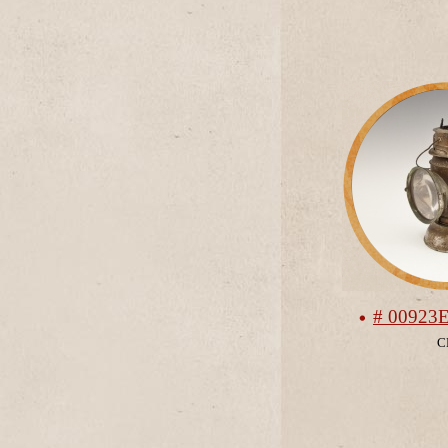
# 00923
С