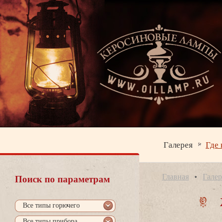
Галерея
Где 
Главная
Галер
Поиск по параметрам
се типы горючего
се типы прибора