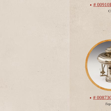
# 00910
С
# 00873
Гер