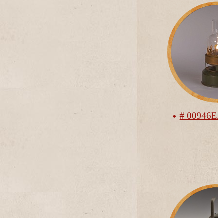
# 00946