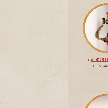
# 00781
США
,
Adl