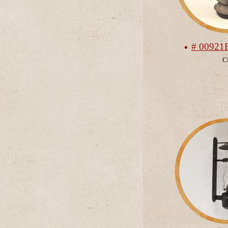
# 00921
С