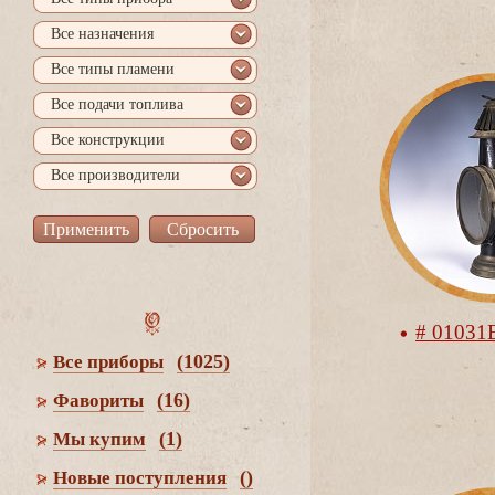
се назначения
се типы пламени
се подачи топлива
се конструкции
се производители
# 01031
(1025)
се приборы
(16)
Фавориты
(1)
Мы купим
()
Новые поступления