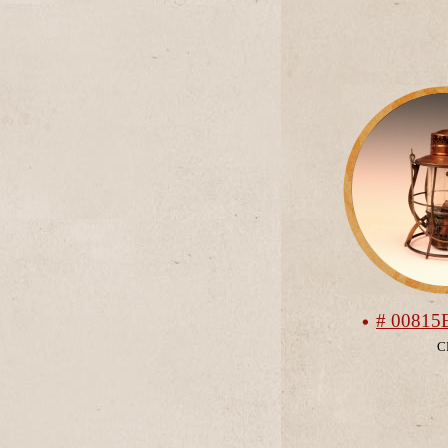
# 00815
С