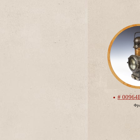
# 00964
Фр