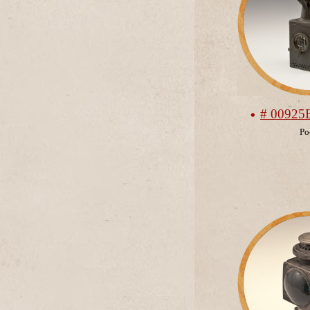
# 00925
Ро