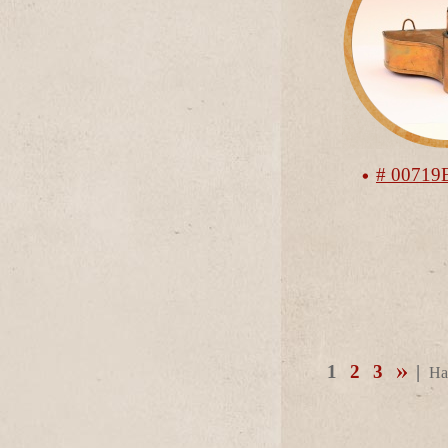
# 00719
1
2
3
|
На