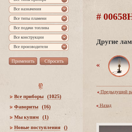
се назначения
# 0065
се типы пламени
се подачи топлива
се конструкции
Другие лам
се производители
Предыдущий ра
(1025)
се приборы
Назад
(16)
Фавориты
(1)
Мы купим
()
Новые поступления