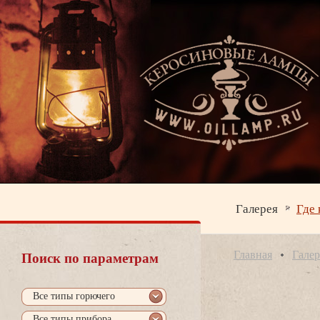
Галерея
Где 
Главная
Галер
Поиск по параметрам
се типы горючего
се типы прибора