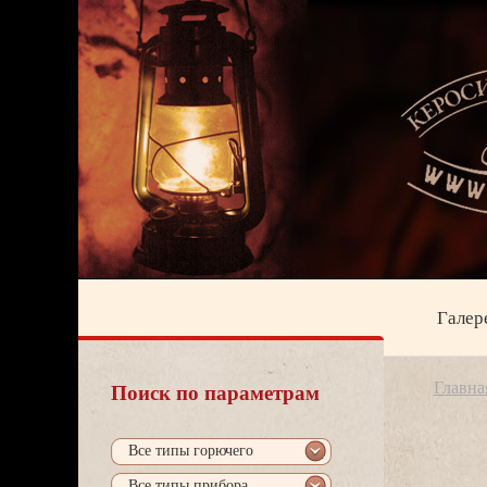
Галер
Главна
Поиск по параметрам
се типы горючего
се типы прибора