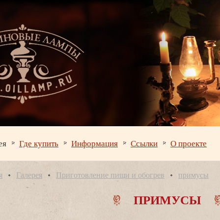
ея
Где купить
Информация
Ссылки
О проекте
я
Галерея
Приготовление пищи и обогре
примусы
ПРИМУСЫ