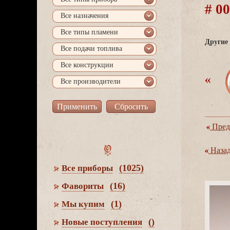
# 0
се назначения
се типы пламени
Другие 
се подачи топлива
се конструкции
се производители
Пред
Наза
(1025)
се приборы
(16)
Фавориты
(1)
Мы купим
()
Новые поступления