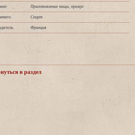
ние:
Приготовление пищи, примус
ючего:
Спирт
дитель:
Франция
уться в раздел