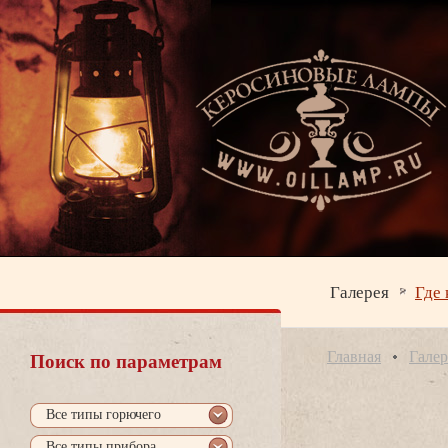
Галерея
Где 
Главная
Галер
Поиск по параметрам
се типы горючего
се типы прибора