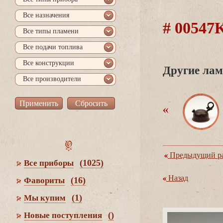
се назначения
# 0054
се типы пламени
се подачи топлива
се конструкции
Другие лам
се производители
Предыдущий ра
(1025)
се приборы
Назад
(16)
Фавориты
(1)
Мы купим
()
Новые поступления