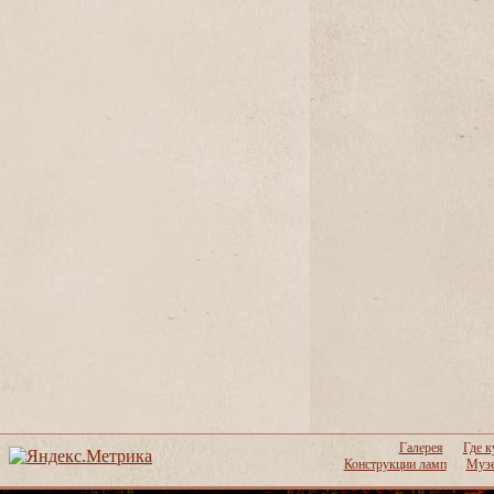
Галерея
Где к
Конструкции ламп
Музе