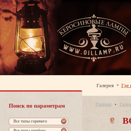
Галерея
Где 
Главная
Галер
Поиск по параметрам
О
се типы горючего
се типы прибора