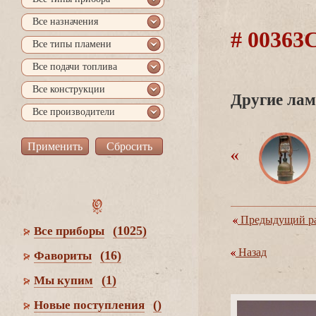
се назначения
# 0036
се типы пламени
се подачи топлива
се конструкции
Другие лам
се производители
Предыдущий ра
(1025)
се приборы
Назад
(16)
Фавориты
(1)
Мы купим
()
Новые поступления