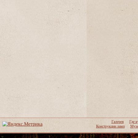
Галерея
Где к
Конструкции ламп
Музе