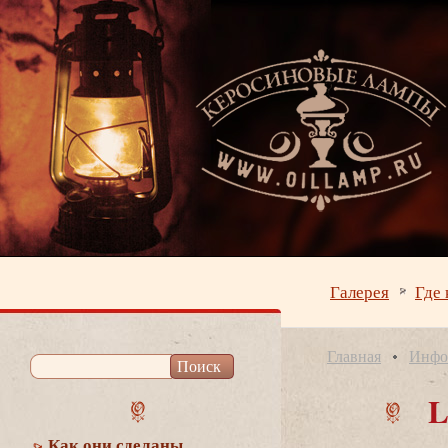
Галерея
Где 
Главная
Инфо
L
Как они сделаны