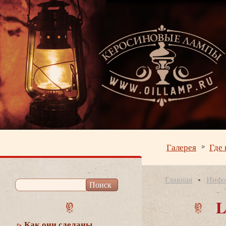
Галерея
Где 
Главная
Инфо
L
Как они сделаны