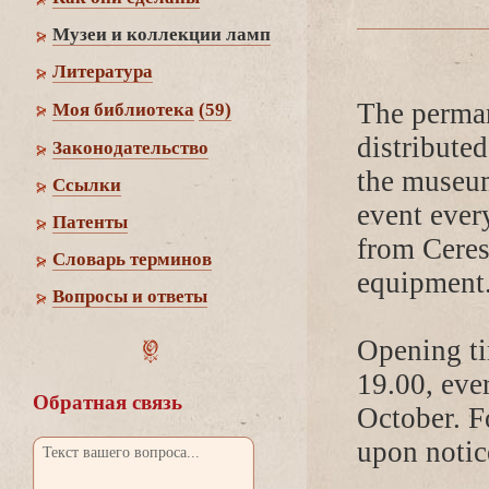
Музеи и коллекции ламп
Литература
The perman
Моя библиотека
(59)
distributed
Законодательство
the museum
Cсылки
event every
Патенты
from Ceres
Словарь термино
equipment
опросы и ответы
Opening t
19.00, eve
Обратная связь
October. F
upon notic