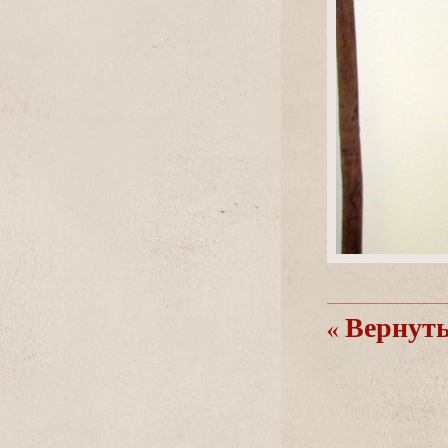
ернутьс