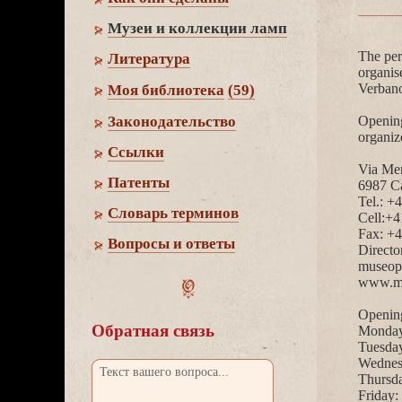
Музеи и коллекции ламп
The per
Литература
organis
Verbano
Моя библиотека
(59)
Законодательство
Opening
organiz
Cсылки
Via Mer
Патенты
6987 C
Tel.: +
Словарь термино
Cell:+4
Fax: +4
опросы и ответы
Directo
museop
www.mu
Opening
Обратная связь
Monday:
Tuesday
Wednesd
Thursda
Friday: