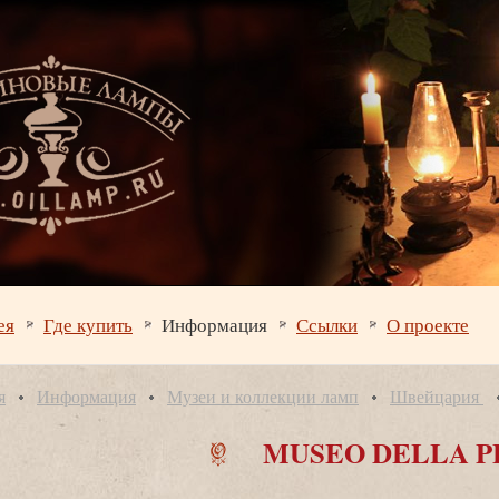
ея
Где купить
Информация
Ссылки
О проекте
я
Информация
Музеи и коллекции ламп
Швейцария
MUSEO DELLA P