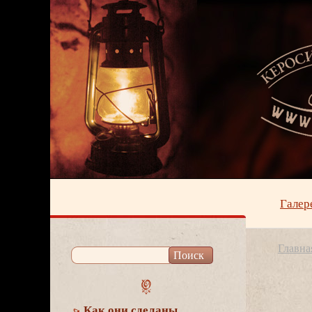
Галер
Главна
Как они сделаны