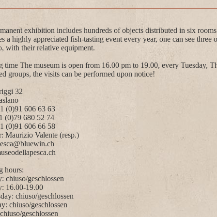
manent exhibition includes hundreds of objects distributed in six room
es a highly appreciated fish-tasting event every year, one can see three
, with their relative equipment.
 time The museum is open from 16.00 pm to 19.00, every Tuesday, Th
ed groups, the visits can be performed upon notice!
iggi 32
aslano
41 (0)91 606 63 63
1 (0)79 680 52 74
1 (0)91 606 66 58
r: Maurizio Valente (resp.)
esca@bluewin.ch
seodellapesca.ch
 hours:
 chiuso/geschlossen
: 16.00-19.00
ay: chiuso/geschlossen
y: chiuso/geschlossen
 chiuso/geschlossen