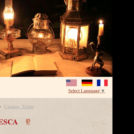
Select Language
▼
Caslano, Ticino
ESCA